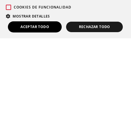
COOKIES DE FUNCIONALIDAD
MOSTRAR DETALLES
ACEPTAR TODO
RECHAZAR TODO
¿Qué es un terapeuta
ocupacional?
Unidad de daño cerebral y recuperación
funcional
Ejercicios para pacientes con
DCA
Terapia ocupacional